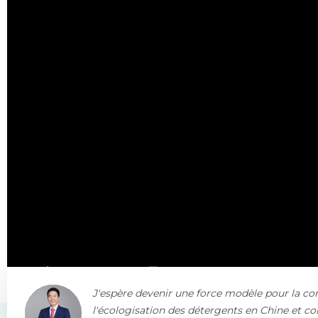
J'espère devenir une force modèle pour la co
l'écologisation des détergents en Chine et co