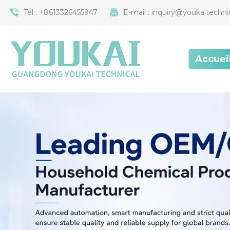
Tél :
+8613326455947
E-mail :
inquiry@youkaitechni
Accuei