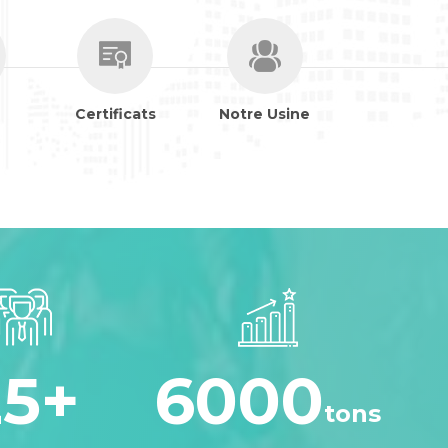
Certificats
Notre Usine
25
+
6000
tons