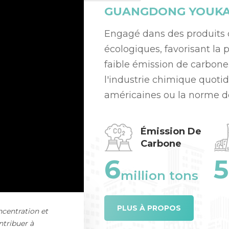
GUANGDONG YOUKAI 
Engagé dans des produits
écologiques, favorisant la 
faible émission de carbone.
l'industrie chimique quoti
américaines ou la norme de
Réduction annuelle de l'é
Émission De
Carbone
6
5
million tons
PLUS À PROPOS
ncentration et
ntribuer à