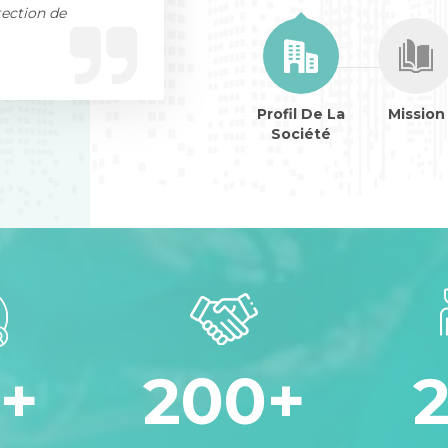
tection de
Profil De La
Mission
Société
+
200
+