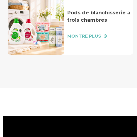
Pods de blanchisserie à
trois chambres
MONTRE PLUS