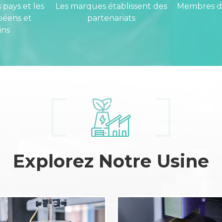
 pays et les
Les marques établissent des
Membres de
péens et
partenariats
ins
Explorez Notre Usine