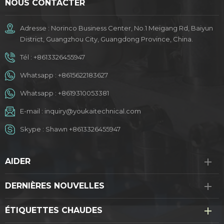
NOUS CONTACTER
Adresse : Norinco Business Center, No.1 Meigang Rd, Baiyun
District, Guangzhou City, Guangdong Province, China.
Tél :
+8613326455947
Whatsapp :
+8615622183627
Whatsapp :
+8619310053381
E-mail :
inquiry@youkaitechnical.com
Skype :
Shawn +8613326455947
AIDER
DERNIÈRES NOUVELLES
ÉTIQUETTES CHAUDES