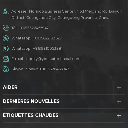
Adresse : Norinco Business Center, No.1 Meigang Rd, Baiyun
District, Guangzhou City, Guangdong Province, China.
Tél :
+8613326455947
Whatsapp :
+8615622183627
Whatsapp :
+8619310053381
E-mail :
inquiry@youkaitechnical.com
Skype :
Shawn +8613326455947
AIDER
DERNIÈRES NOUVELLES
ÉTIQUETTES CHAUDES