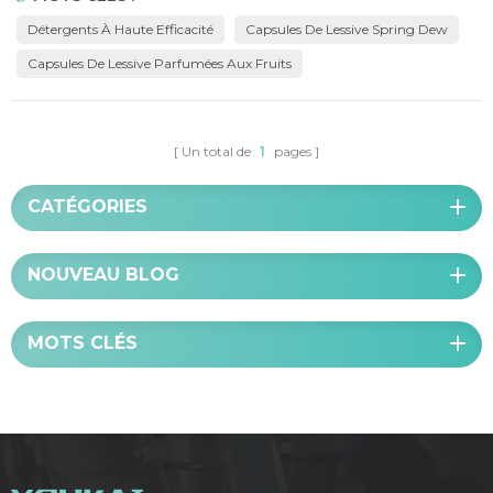
mission de devenir un modèle en matière d'écologie et de développement
Détergents À Haute Efficacité
Capsules De Lessive Spring Dew
durable. détergents à haute efficacité en Chine, to...
Capsules De Lessive Parfumées Aux Fruits
Un total de
1
pages
CATÉGORIES
NOUVEAU BLOG
MOTS CLÉS