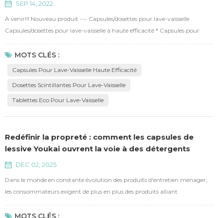
SEP 14, 2022
À venir!!! Nouveau produit --- Capsules/dosettes pour lave-vaisselle
Capsules/dosettes pour lave-vaisselle à haute efficacité * Capsules pour
lave-vaisselle tout-en-un : dissolution rapide, forte élimination des taches,
sans phosphore, sans résidu alcalin, moins de dépôt de sédiments et effet
MOTS CLÉS :
scintillant.
Capsules Pour Lave-Vaisselle Haute Efficacité
Dosettes Scintillantes Pour Lave-Vaisselle
Tablettes Eco Pour Lave-Vaisselle
Redéfinir la propreté : comment les capsules de
lessive Youkai ouvrent la voie à des détergents
écologiques et haute performance
DEC 02, 2025
Dans le monde en constante évolution des produits d'entretien ménager,
les consommateurs exigent de plus en plus des produits alliant
performance et respect de l'environnement. Guangdong Youkai Technical
Co., Ltd. se positionne au carrefour de ces exigences et s'est donné pour
MOTS CLÉS :