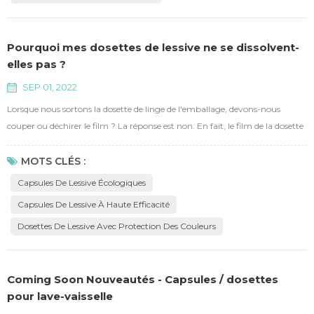
Pourquoi mes dosettes de lessive ne se dissolvent-
elles pas ?
SEP 01, 2022
Lorsque nous sortons la dosette de linge de l'emballage, devons-nous
couper ou déchirer le film ? La réponse est non. En fait, le film de la dosette
de lessive est un film soluble dans l'eau, qui se dissout lorsqu'il rencontre de
l'eau, par conséquent, il vous suffira de jeter la dosette de lessive dans la
MOTS CLÉS :
machine à laver. Ok, notre problème est-il résolu ? De toute évidence, non.
Capsules De Lessive Écologiques
L'une des raison...
Capsules De Lessive À Haute Efficacité
Dosettes De Lessive Avec Protection Des Couleurs
Coming Soon Nouveautés - Capsules / dosettes
pour lave-vaisselle