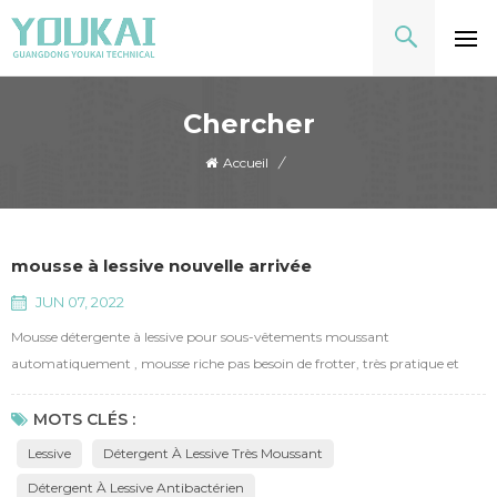
Chercher
Accueil
/
mousse à lessive nouvelle arrivée
JUN 07, 2022
Mousse détergente à lessive pour sous-vêtements moussant
automatiquement , mousse riche pas besoin de frotter, très pratique et
portable. contiennent des enzymes capables d'éliminer les taches de
protéines, et des parfums de fraîcheur durables. antibactériens et
MOTS CLÉS :
nettoyants en profondeur éliminant les bactéries et les acariens. la mousse
Lessive
Détergent À Lessive Très Moussant
élevée aide à réduire les frottements, protège la fibre des v...
Détergent À Lessive Antibactérien