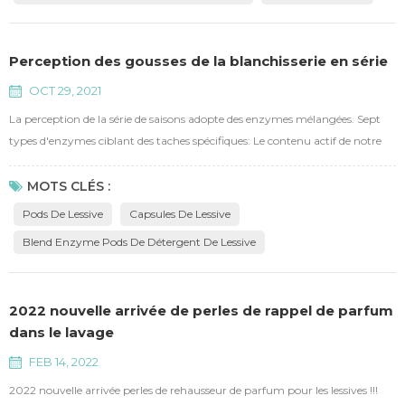
Perception des gousses de la blanchisserie en série
OCT 29, 2021
La perception de la série de saisons adopte des enzymes mélangées. Sept
types d'enzymes ciblant des taches spécifiques: Le contenu actif de notre
Pods de lessive est supérieur à 60%, il est 4 fois comparer à la norme de
l'industrie. Au fur et à mesure que le contenu actif de l'industrie du liquide
MOTS CLÉS :
de blanchisserie standard n'est que de 15%. L'élimination des taches du type
Pods De Lessive
Capsules De Lessive
de taches de protéines é...
Blend Enzyme Pods De Détergent De Lessive
2022 nouvelle arrivée de perles de rappel de parfum
dans le lavage
FEB 14, 2022
2022 nouvelle arrivée perles de rehausseur de parfum pour les lessives !!!