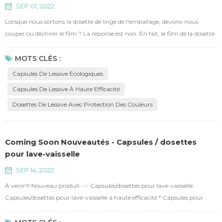
SEP 01, 2022
Lorsque nous sortons la dosette de linge de l'emballage, devons-nous
couper ou déchirer le film ? La réponse est non. En fait, le film de la dosette
de lessive est un film soluble dans l'eau, qui se dissout lorsqu'il rencontre de
l'eau, par conséquent, il vous suffira de jeter la dosette de lessive dans la
MOTS CLÉS :
machine à laver. Ok, notre problème est-il résolu ? De toute évidence, non.
Capsules De Lessive Écologiques
L'une des raison...
Capsules De Lessive À Haute Efficacité
Dosettes De Lessive Avec Protection Des Couleurs
Coming Soon Nouveautés - Capsules / dosettes
pour lave-vaisselle
SEP 14, 2022
À venir!!! Nouveau produit --- Capsules/dosettes pour lave-vaisselle
Capsules/dosettes pour lave-vaisselle à haute efficacité * Capsules pour
lave-vaisselle tout-en-un : dissolution rapide, forte élimination des taches,
sans phosphore, sans résidu alcalin, moins de dépôt de sédiments et effet