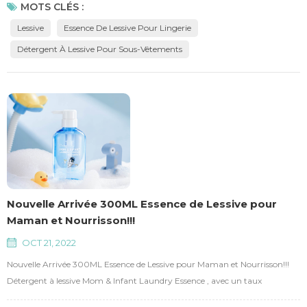
taux d'élimination des bactéries et des acariens. Facteurs d'adoucissement
MOTS CLÉS :
importés, fibre de lissage. Contenu actif ≥55%, très concentré et résistant
Lessive
Essence De Lessive Pour Lingerie
aux taches.
Détergent À Lessive Pour Sous-Vêtements
Nouvelle Arrivée 300ML Essence de Lessive pour
Maman et Nourrisson!!!
OCT 21, 2022
Nouvelle Arrivée 300ML Essence de Lessive pour Maman et Nourrisson!!!
Détergent à lessive Mom & Infant Laundry Essence , avec un taux
d'élimination des bactéries et des acariens de 99,9 %, des extraits de plantes