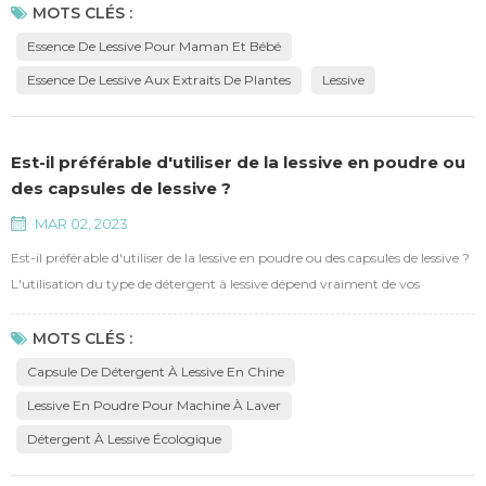
doux et non irritants. Contient des enzymes de mélange du Danemark,
MOTS CLÉS :
élimine facilement les taches de lait, etc. et une faible mousse facile à rincer.
Essence De Lessive Pour Maman Et Bébé
Contenu actif ≥55%, très concentr...
Essence De Lessive Aux Extraits De Plantes
Lessive
Est-il préférable d'utiliser de la lessive en poudre ou
des capsules de lessive ?
MAR 02, 2023
Est-il préférable d'utiliser de la lessive en poudre ou des capsules de lessive ?
L'utilisation du type de détergent à lessive dépend vraiment de vos
préférences et de vos besoins individuels. La lessive en poudre est
généralement moins chère, tandis que les capsules de lessive offrent une
MOTS CLÉS :
solution plus pratique avec moins de dégâts. Certaines lessives en poudre
Capsule De Détergent À Lessive En Chine
sont connues pour leurs puissa...
Lessive En Poudre Pour Machine À Laver
Détergent À Lessive Écologique