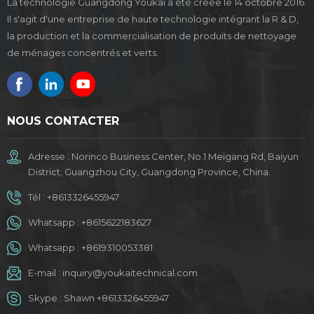
La technologie Guangdong Youkai a été créée le 14 octobre 2016.
Il s'agit d'une entreprise de haute technologie intégrant la R & D,
la production et la commercialisation de produits de nettoyage
de ménages concentrés et verts.
NOUS CONTACTER
Adresse : Norinco Business Center, No.1 Meigang Rd, Baiyun
District, Guangzhou City, Guangdong Province, China.
Tél :
+8613326455947
Whatsapp :
+8615622183627
Whatsapp :
+8619310053381
E-mail :
inquiry@youkaitechnical.com
Skype :
Shawn +8613326455947