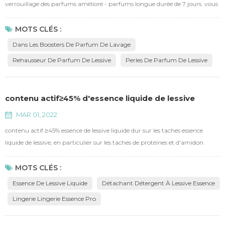
verrouillage des parfums amélioré - parfums longue durée de 7 jours. vous
gardant avec un bon arôme pour toute la journée et à chaque instant -
rencontres, sport, barbecue, maison.
MOTS CLÉS :
Dans Les Boosters De Parfum De Lavage
Rehausseur De Parfum De Lessive
Perles De Parfum De Lessive
contenu actif≥45% d'essence liquide de lessive
MAR 01, 2022
contenu actif ≥45% essence de lessive liquide dur sur les taches essence
liquide de lessive, en particulier sur les taches de protéines et d'amidon.
fournir des soins sûrs et doux pour nos sous-vêtements. tenir à l'écart des
bactéries et des acariens. antibactérien de 99.9%. contiennent diverses
MOTS CLÉS :
enzymes telles que la protéase, etc.
Essence De Lessive Liquide
Détachant Détergent À Lessive Essence
Lingerie Lingerie Essence Pro