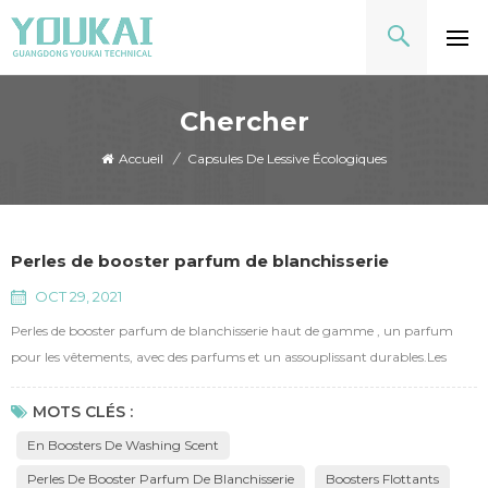
Chercher
Accueil
/
Capsules De Lessive Écologiques
Perles de booster parfum de blanchisserie
OCT 29, 2021
Perles de booster parfum de blanchisserie haut de gamme , un parfum
pour les vêtements, avec des parfums et un assouplissant durables.Les
parfums encapsulent dans des microcapsules, des parfums de verrouillage
pendant 48 heures, des parfums encapsulés attachés profondément et
MOTS CLÉS :
fermement sur des fibres de vêtements tout en lavant et libérant des
En Boosters De Washing Scent
parfums tandis que les frictions se produisent.Youkai ...
Perles De Booster Parfum De Blanchisserie
Boosters Flottants