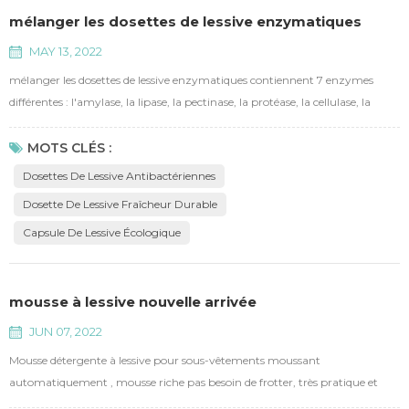
mélanger les dosettes de lessive enzymatiques
MAY 13, 2022
mélanger les dosettes de lessive enzymatiques contiennent 7 enzymes
différentes : l'amylase, la lipase, la pectinase, la protéase, la cellulase, la
mannase et la cellulase des boules de poils, permettent d'éliminer les taches
les plus courantes de notre vie quotidienne. avec un contenu actif ≥ 60 %,
MOTS CLÉS :
soit 8 fois plus de pouvoir nettoyant qu'un détergent à lessive ordinaire
Dosettes De Lessive Antibactériennes
dans le même poids. conce...
Dosette De Lessive Fraîcheur Durable
Capsule De Lessive Écologique
mousse à lessive nouvelle arrivée
JUN 07, 2022
Mousse détergente à lessive pour sous-vêtements moussant
automatiquement , mousse riche pas besoin de frotter, très pratique et
portable. contiennent des enzymes capables d'éliminer les taches de