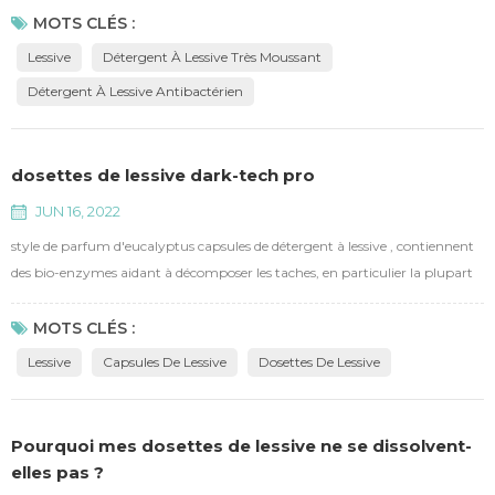
protéines, et des parfums de fraîcheur durables. antibactériens et
MOTS CLÉS :
nettoyants en profondeur éliminant les bactéries et les acariens. la mousse
Lessive
Détergent À Lessive Très Moussant
élevée aide à réduire les frottements, protège la fibre des v...
Détergent À Lessive Antibactérien
dosettes de lessive dark-tech pro
JUN 16, 2022
style de parfum d'eucalyptus capsules de détergent à lessive , contiennent
des bio-enzymes aidant à décomposer les taches, en particulier la plupart
des taches courantes quotidiennes. pendant ce temps, aident à protéger la
couleur des vêtements, lissent les fibres et empêchent la redéposition des
MOTS CLÉS :
taches.
Lessive
Capsules De Lessive
Dosettes De Lessive
Pourquoi mes dosettes de lessive ne se dissolvent-
elles pas ?