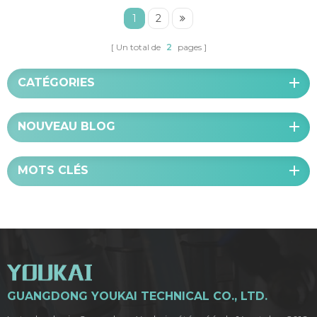
1
2
Un total de
2
pages
CATÉGORIES
NOUVEAU BLOG
MOTS CLÉS
GUANGDONG YOUKAI TECHNICAL CO., LTD.