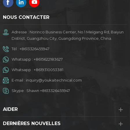
NOUS CONTACTER
Adresse : Norinco Business Center, No.1 Meigang Rd, Baiyun
District, Guangzhou City, Guangdong Province, China.
Tél :
+8613326455947
Whatsapp :
+8615622183627
Whatsapp :
+8619310053381
E-mail :
inquiry@youkaitechnical.com
Skype :
Shawn +8613326455947
AIDER
DERNIÈRES NOUVELLES