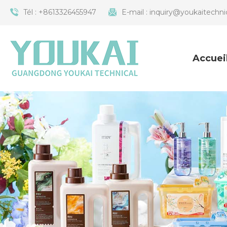
Tél :
+8613326455947
E-mail :
inquiry@youkaitechni
Accuei