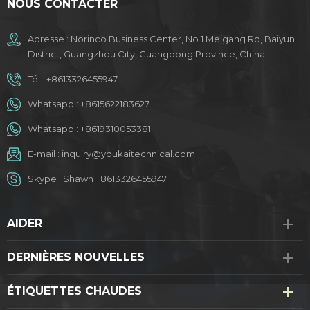
NOUS CONTACTER
Adresse : Norinco Business Center, No.1 Meigang Rd, Baiyun
District, Guangzhou City, Guangdong Province, China.
Tél :
+8613326455947
Whatsapp :
+8615622183627
Whatsapp :
+8619310053381
E-mail :
inquiry@youkaitechnical.com
Skype :
Shawn +8613326455947
AIDER
DERNIÈRES NOUVELLES
ÉTIQUETTES CHAUDES