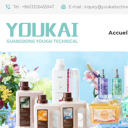
Tél :
+8613326455947
E-mail :
inquiry@youkaitechni
Accuei