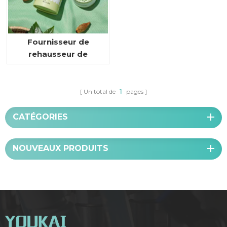
Fournisseur de
rehausseur de
parfum pour les
lessives
Un total de
1
pages
CATÉGORIES
NOUVEAUX PRODUITS