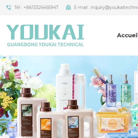
Tél :
+8613326455947
E-mail :
inquiry@youkaitechni
Accuei