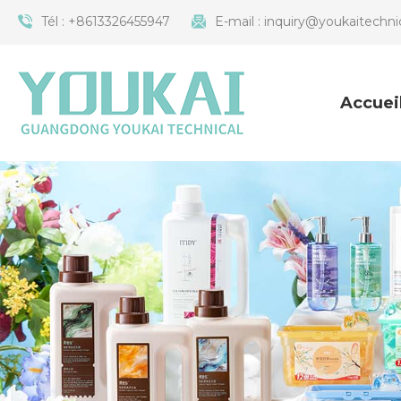
Tél :
+8613326455947
E-mail :
inquiry@youkaitechni
Accuei