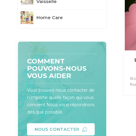
Vaisselle
Home Care
COMMENT
POUVONS-NOUS
VOUS AIDER
Bo
flo
Vous pouvez nous contacter de
Av
pe
n'importe quelle façon qui vous
convient.Nous vous répondrons
dès que possible.
NOUS CONTACTER