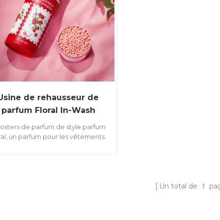
Usine de rehausseur de
parfum Floral In-Wash
osters de parfum de style parfum
ral, un parfum pour les vêtements.
ec des parfums de microcapsules,
rmet un parfum de longue durée.
Un total de
1
pa