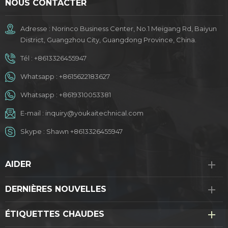
NOUS CONTACTER
Adresse : Norinco Business Center, No.1 Meigang Rd, Baiyun
District, Guangzhou City, Guangdong Province, China.
Tél :
+8613326455947
Whatsapp :
+8615622183627
Whatsapp :
+8619310053381
E-mail :
inquiry@youkaitechnical.com
Skype :
Shawn +8613326455947
AIDER
DERNIÈRES NOUVELLES
ÉTIQUETTES CHAUDES