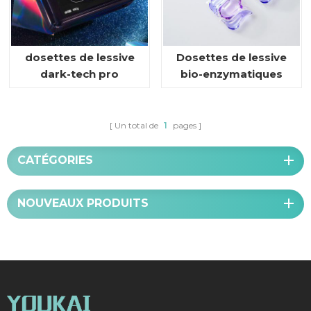
dosettes de lessive
Dosettes de lessive
dark-tech pro
bio-enzymatiques
Un total de
1
pages
CATÉGORIES
NOUVEAUX PRODUITS