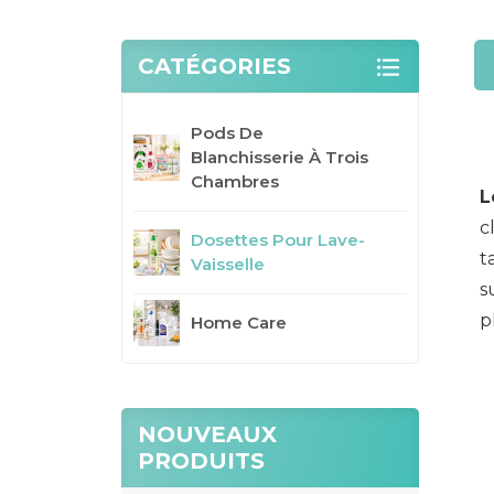
CATÉGORIES
Pods De
Blanchisserie À Trois
Chambres
L
c
Dosettes Pour Lave-
t
Vaisselle
s
p
Home Care
NOUVEAUX
PRODUITS