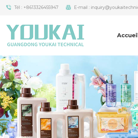
Tél :
+8613326455947
E-mail :
inquiry@youkaitechni
Accuei