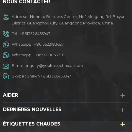
NOUS CONTACTER
Adresse : Norinco Business Center, No.1 Meigang Rd, Baiyun
District, Guangzhou City, Guangdong Province, China.
Tél :
+8613326455947
Whatsapp :
+8615622183627
Whatsapp :
+8619310053381
E-mail :
inquiry@youkaitechnical.com
Skype :
Shawn +8613326455947
AIDER
DERNIÈRES NOUVELLES
ÉTIQUETTES CHAUDES