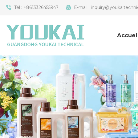
Tél :
+8613326455947
E-mail :
inquiry@youkaitechni
Accuei