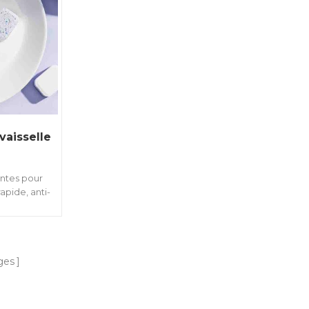
vaisselle
antes pour
rapide, anti-
 tout-en-un
ronnement.
ges