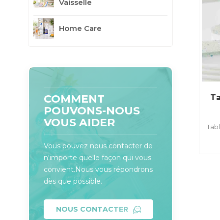
Vaisselle
Home Care
COMMENT
Ta
POUVONS-NOUS
VOUS AIDER
Tabl
Vous pouvez nous contacter de
n'importe quelle façon qui vous
convient.Nous vous répondrons
dès que possible.
NOUS CONTACTER