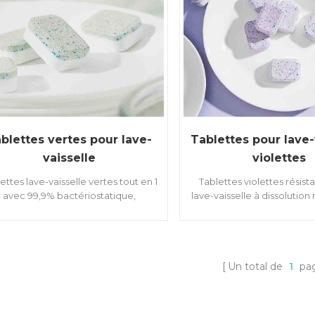
blettes vertes pour lave-
Tablettes pour lave-
vaisselle
violettes
ettes lave-vaisselle vertes tout en 1
Tablettes violettes résist
avec 99,9% bactériostatique,
lave-vaisselle à dissolution 
empêchant le redépot et non
redéposition et tablettes
parfumées.
respectueuses de l'envi
Un total de
1
pa