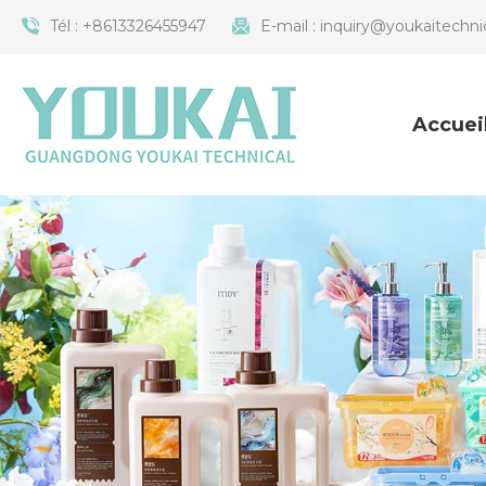
Tél :
+8613326455947
E-mail :
inquiry@youkaitechni
Accuei