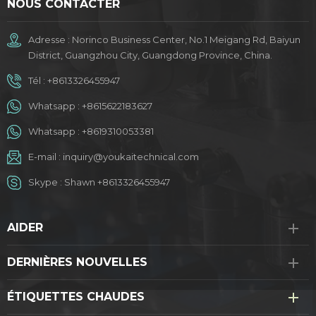
NOUS CONTACTER
Adresse : Norinco Business Center, No.1 Meigang Rd, Baiyun
District, Guangzhou City, Guangdong Province, China.
Tél :
+8613326455947
Whatsapp :
+8615622183627
Whatsapp :
+8619310053381
E-mail :
inquiry@youkaitechnical.com
Skype :
Shawn +8613326455947
AIDER
DERNIÈRES NOUVELLES
ÉTIQUETTES CHAUDES