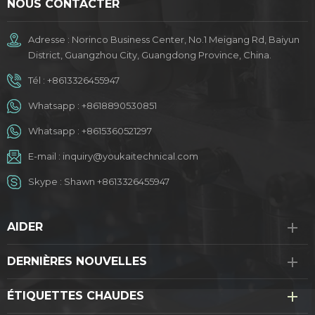
NOUS CONTACTER
Adresse : Norinco Business Center, No.1 Meigang Rd, Baiyun
District, Guangzhou City, Guangdong Province, China.
Tél :
+8613326455947
Whatsapp :
+8618890530851
Whatsapp :
+8615360521297
E-mail :
inquiry@youkaitechnical.com
Skype :
Shawn +8613326455947
AIDER
DERNIÈRES NOUVELLES
ÉTIQUETTES CHAUDES