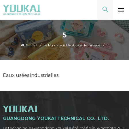
5
Accueil
/
Le Fondateur De Youkai Technique
/
5
Eaux usées industrielles
GUANGDONG YOUKAI TECHNICAL CO., LTD.
La technologie Guangdong Youkai a été créée le 14 octobre 2016.